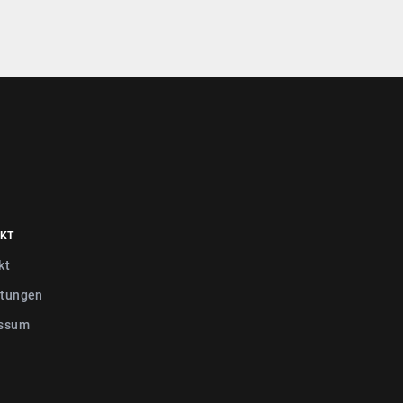
KT
kt
tungen
ssum